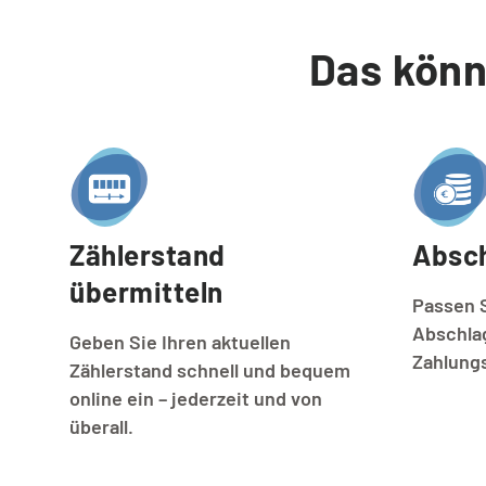
Das könn
Service vor Ort
VORTEILE
Energie-Euro
Zählerstand 
Absch
Energiespar-Programm
übermitteln
Passen S
Abschla
Geben Sie Ihren aktuellen
Kunden werben
Zahlungs
Zählerstand schnell und bequem
online ein – jederzeit und von
überall.