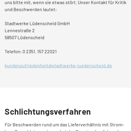
uns bitte mit, wenn sie etwas stört. Unser Kontakt für Kritik
PASSEND DAZU
und Beschwerden lautet:
Um- und Einzug
Ladestation finden
Stadtwerke Lüdenscheid GmbH
Lennestraße 2
58507 Lüdenscheid
Services via WhatsApp
Ladestation vorschlagen
Telefon: 0 2351. 157 22021
Vertrag kündigen
kundenzufriedenheit@stadtwerke-luedenscheid.de
BERATUNG
Hilfecenter FAQ
Schlichtungsverfahren
Tarifwechsel leicht gemacht
Für Beschwerden rund um das Lieferverhältnis mit Strom-