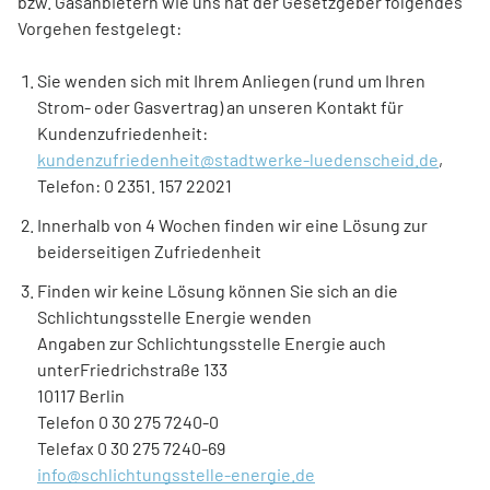
bzw. Gasanbietern wie uns hat der Gesetzgeber folgendes
Kontakt
Vorgehen festgelegt:
Sie wenden sich mit Ihrem Anliegen (rund um Ihren
Service vor Ort
Strom- oder Gasvertrag) an unseren Kontakt für
Kundenzufriedenheit:
kundenzufriedenheit@stadtwerke-luedenscheid.de
,
VORTEILE
Telefon: 0 2351. 157 22021
Energie-Euro
Innerhalb von 4 Wochen finden wir eine Lösung zur
beiderseitigen Zufriedenheit
Finden wir keine Lösung können Sie sich an die
Energiespar-Programm
Schlichtungsstelle Energie wenden
Angaben zur Schlichtungsstelle Energie auch
unter
Friedrichstraße 133
Kunden werben
10117 Berlin
Telefon 0 30 275 7240-0
Telefax 0 30 275 7240-69
info@schlichtungsstelle-energie.de