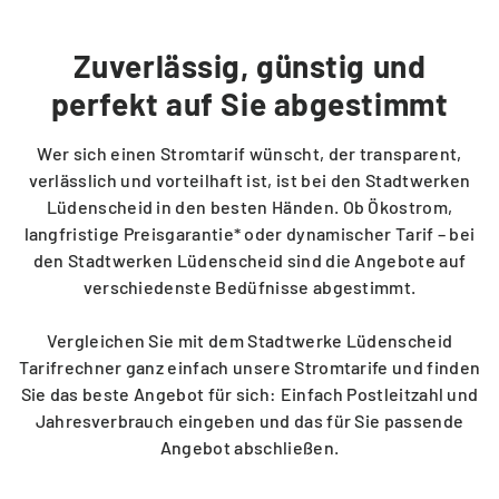
Kontakt
Zuverlässig, günstig und
Service vor Ort
perfekt auf Sie abgestimmt
Wer sich einen Stromtarif wünscht, der transparent,
VORTEILE
verlässlich und vorteilhaft ist, ist bei den Stadtwerken
Lüdenscheid in den besten Händen. Ob Ökostrom,
Energie-Euro
langfristige Preisgarantie* oder dynamischer Tarif – bei
den Stadtwerken Lüdenscheid sind die Angebote auf
verschiedenste Bedüfnisse abgestimmt.
Energiespar-Programm
Vergleichen Sie mit dem Stadtwerke Lüdenscheid
Tarifrechner ganz einfach unsere Stromtarife und finden
Kunden werben
Sie das beste Angebot für sich: Einfach Postleitzahl und
Jahresverbrauch eingeben und das für Sie passende
Angebot abschließen.