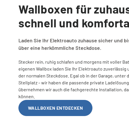
Wallboxen für zuhaus
schnell und komforta
Service vor Ort
VORTEILE
Laden Sie Ihr Elektroauto zuhause sicher und bis
über eine herkömmliche Steckdose.
Energie-Euro
Stecker rein, ruhig schlafen und morgens mit voller Bat
eigenen Wallbox laden Sie Ihr Elektroauto zuverlässig u
Energiespar-Programm
der normalen Steckdose. Egal ob in der Garage, unter
Stellplatz – wir haben die passende private Ladelösung
übernehmen wir auch die fachgerechte Installation, dam
Kunden werben
können.
WALLBOXEN ENTDECKEN